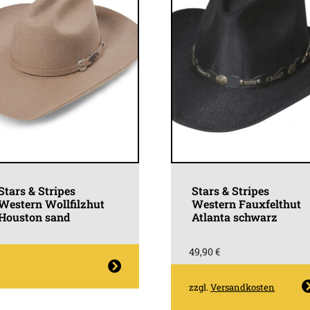
Stars & Stripes
Stars & Stripes
Western Wollfilzhut
Western Fauxfelthut
Houston sand
Atlanta schwarz
49,90
€
ieses
rodukt
Dieses
zzgl.
Versandkosten
eist
Produk