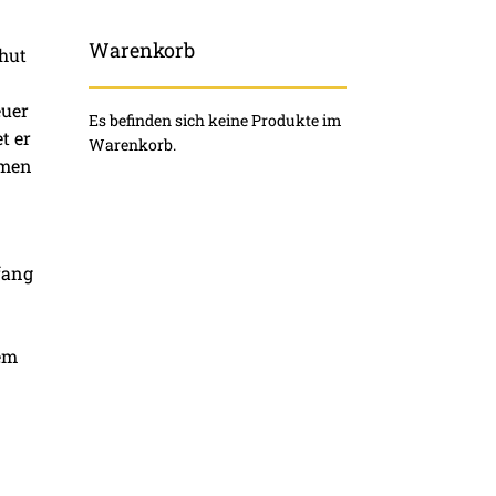
Warenkorb
hhut
euer
Es befinden sich keine Produkte im
t er
Warenkorb.
rmen
fang
em