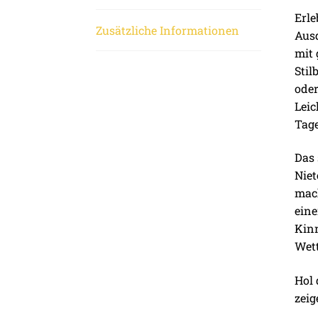
Erle
Zusätzliche Informationen
Ausd
mit 
Stil
oder
Leic
Tag
Das 
Niet
mach
eine
Kinn
Wett
Hol 
zeig