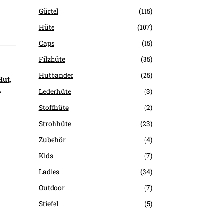
Gürtel
(115)
Hüte
(107)
Caps
(15)
Filzhüte
(35)
Hutbänder
(25)
Hut
,
,
Lederhüte
(3)
Stoffhüte
(2)
Strohhüte
(23)
Zubehör
(4)
Kids
(7)
Ladies
(34)
Outdoor
(7)
Stiefel
(5)