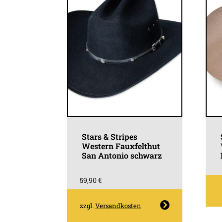
Stars & Stripes
Western Fauxfelthut
San Antonio schwarz
59,90
€
D
P
Dieses
zzgl.
Versandkosten
w
Produkt