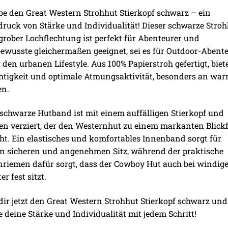
be den Great Western Strohhut Stierkopf schwarz – ein
ruck von Stärke und Individualität! Dieser schwarze Stro
grober Lochflechtung ist perfekt für Abenteurer und
bewusste gleichermaßen geeignet, sei es für Outdoor-Abent
 den urbanen Lifestyle. Aus 100% Papierstroh gefertigt, biete
htigkeit und optimale Atmungsaktivität, besonders an wa
en.
schwarze Hutband ist mit einem auffälligen Stierkopf und
en verziert, der den Westernhut zu einem markanten Blick
t. Ein elastisches und komfortables Innenband sorgt für
n sicheren und angenehmen Sitz, während der praktische
riemen dafür sorgt, dass der Cowboy Hut auch bei windig
er fest sitzt.
dir jetzt den Great Western Strohhut Stierkopf schwarz und
e deine Stärke und Individualität mit jedem Schritt!