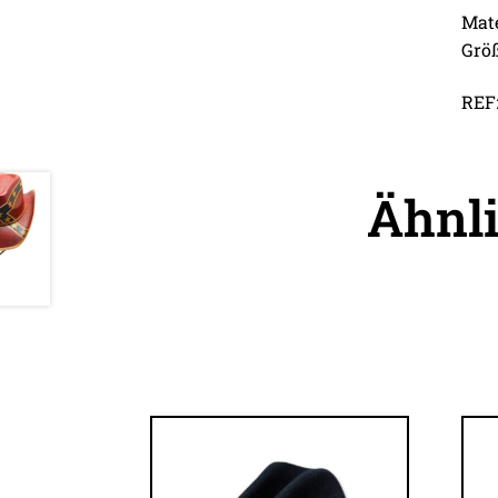
Mate
Größ
REF:
Ähnl