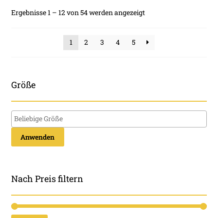
Die
Nach
Ergebnisse 1 – 12 von 54 werden angezeigt
Optionen
Beliebtheit
können
sortiert
1
2
3
4
5
auf
der
Produktseite
gewählt
Größe
werden
Anwenden
Nach Preis filtern