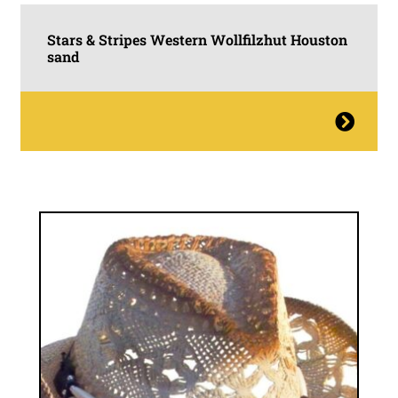
Stars & Stripes Western Wollfilzhut Houston
sand
Dieses
Produkt
weist
mehrere
Varianten
auf.
Die
Optionen
können
auf
der
Produktseite
gewählt