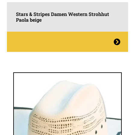
Stars & Stripes Damen Western Strohhut
Paola beige
Dieses
Produkt
weist
mehrere
Varianten
auf.
Die
Optionen
können
auf
der
Produktseite
gewählt