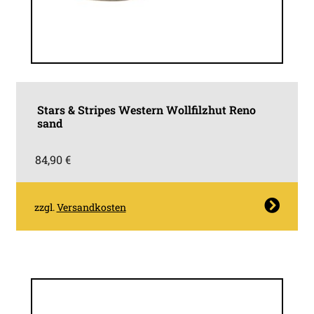
Stars & Stripes Western Wollfilzhut Reno
sand
84,90
€
Dieses
zzgl.
Versandkosten
Produkt
weist
mehrere
Varianten
auf.
Die