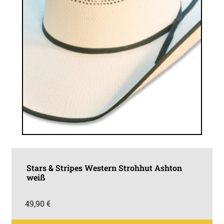
werden
Stars & Stripes Western Strohhut Ashton
weiß
49,90
€