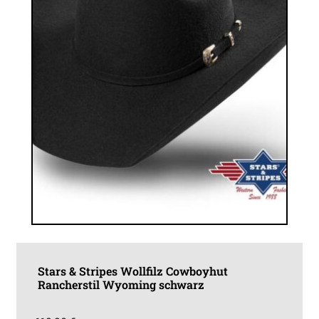
Produktseite
gewählt
werden
Stars & Stripes Wollfilz Cowboyhut
Rancherstil Wyoming schwarz