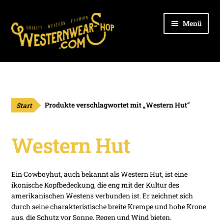
Zur
Zum
Menü
Navigation
Inhalt
springen
springen
Unter
Ladies
öffnen
Unter
Cowboys
öffnen
Start
Produkte verschlagwortet mit „Western Hut“
Unter
Kids
öffnen
Western Hut
Unter
Outdoor
öffnen
Unter
Hüte
Ein Cowboyhut, auch bekannt als Western Hut, ist eine
öffnen
ikonische Kopfbedeckung, die eng mit der Kultur des
Unter
Stiefel
amerikanischen Westens verbunden ist. Er zeichnet sich
öffnen
durch seine charakteristische breite Krempe und hohe Krone
Unter
aus, die Schutz vor Sonne, Regen und Wind bieten.
Gürtel