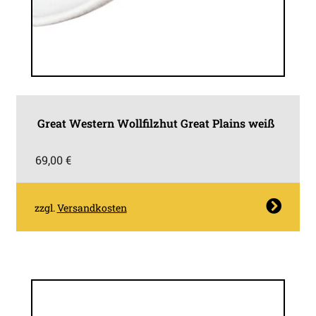
Great Western Wollfilzhut Great Plains weiß
69,00
€
Dieses
zzgl.
Versandkosten
Produkt
weist
mehrere
Varianten
auf.
Die