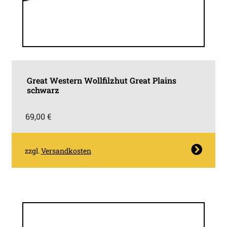
Great Western Wollfilzhut Great Plains
schwarz
69,00
€
Dieses
zzgl.
Versandkosten
Produkt
weist
mehrere
Varianten
auf.
Die