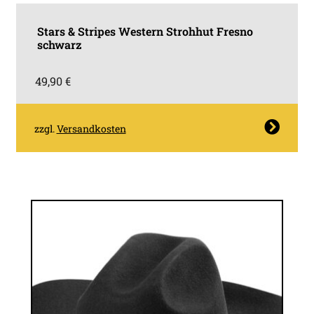
Stars & Stripes Western Strohhut Fresno
schwarz
49,90
€
Dieses
zzgl.
Versandkosten
Produkt
weist
mehrere
Varianten
auf.
Die
Optionen
können
auf
der