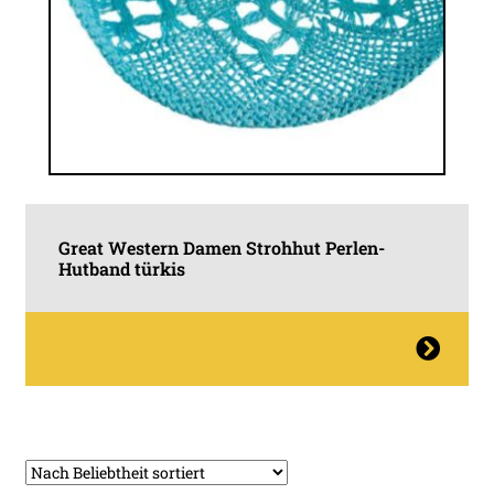
Great Western Damen Strohhut Perlen-
Hutband türkis
Dieses
Produkt
weist
mehrere
Varianten
auf.