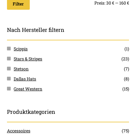
Min
Ma
Preis:
30 €
—
160 €
Filter
Pre
Pre
Nach Hersteller filtern
Scippis
(1)
Stars & Stripes
(23)
Stetson
(7)
Dallas Hats
(8)
Great Western
(15)
Produktkategorien
Accessoires
(75)