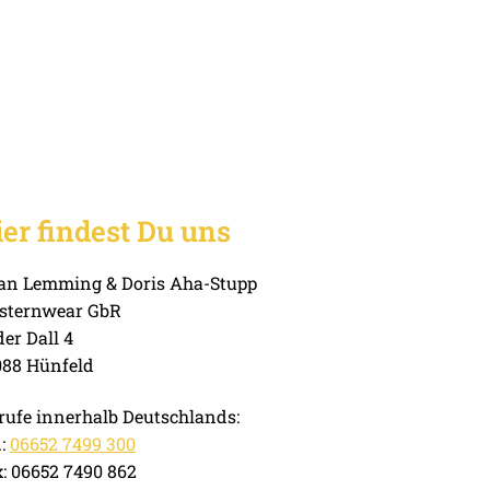
er findest Du uns
ian Lemming & Doris Aha-Stupp
sternwear GbR
der Dall 4
088 Hünfeld
ufe innerhalb Deutschlands:
.:
06652 7499 300
: 06652 7490 862