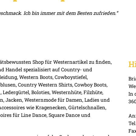
eschmack. Ich bin immer mit dem Besten zufrieden.“
tsbewussten Shop für Westernartikel zu finden,
Hi
 Handel spezialisiert auf Country- und
idung, Western Boots, Cowboystiefel,
Br
blusen, Country Western Shirts, Cowboy Boots,
We
Ledergürtel, Boloties, Westernhüte, Filzhüte,
In 
sen, Jacken, Westernmode für Damen, Ladies und
36
ccessoires wie Kragenecken, Gürtelschnallen,
soires für Line Dance, Square Dance und
Anr
Tel
Fax