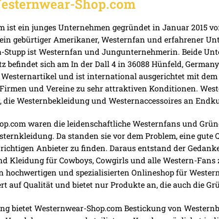
Westernwear-Shop.com
 ist ein junges Unternehmen gegründet in Januar 2015 
 ein gebürtiger Amerikaner, Westernfan und erfahrener Un
-Stupp ist Westernfan und Jungunternehmerin. Beide Un
z befindet sich am In der Dall 4 in 36088 Hünfeld, German
 Westernartikel und ist international ausgerichtet mit d
irmen und Vereine zu sehr attraktiven Konditionen. Weste
r, die Westernbekleidung und Westernaccessoires an Endku
p.com waren die leidenschaftliche Westernfans und Gründ
ternkleidung. Da standen sie vor dem Problem, eine gute Q
richtigen Anbieter zu finden. Daraus entstand der Gedanke,
d Kleidung für Cowboys, Cowgirls und alle Western-Fans z
en hochwertigen und spezialisierten Onlineshop für West
 auf Qualität und bietet nur Produkte an, die auch die Gr
tung bietet Westernwear-Shop.com Bestickung von Westernb