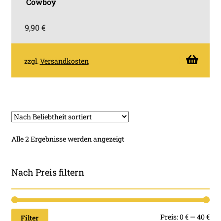
Cowboy
9,90
€
zzgl.
Versandkosten
Nach
Alle 2 Ergebnisse werden angezeigt
Beliebtheit
sortiert
Nach Preis filtern
Min
Ma
Preis:
0 €
—
40 €
Filter