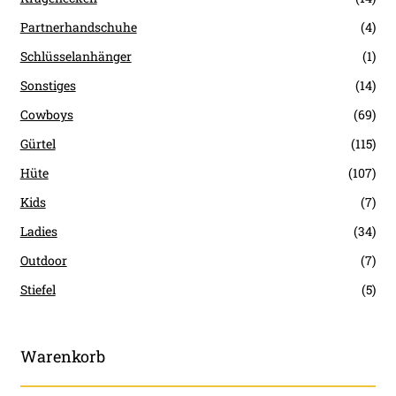
Partnerhandschuhe
(4)
Schlüsselanhänger
(1)
Sonstiges
(14)
Cowboys
(69)
Gürtel
(115)
Hüte
(107)
Kids
(7)
Ladies
(34)
Outdoor
(7)
Stiefel
(5)
Warenkorb