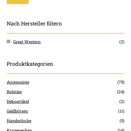
Pre
Pre
Nach Hersteller filtern
Great Western
(2)
Produktkategorien
Accessoires
(75)
Boloties
(24)
Dekoartikel
(2)
Geldbörsen
(11)
Handschuhe
(5)
Kragenecken
(14)