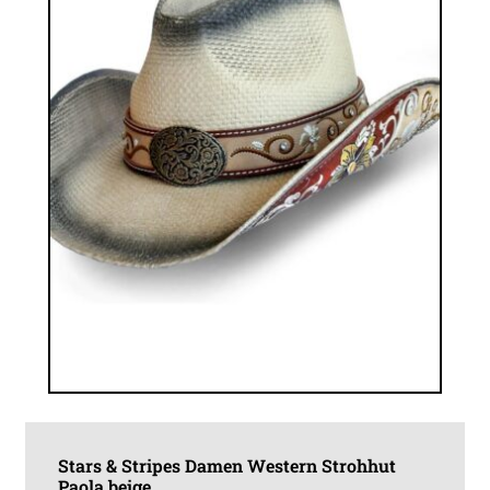
auf
der
Produktseite
gewählt
werden
Stars & Stripes Damen Western Strohhut
Paola beige