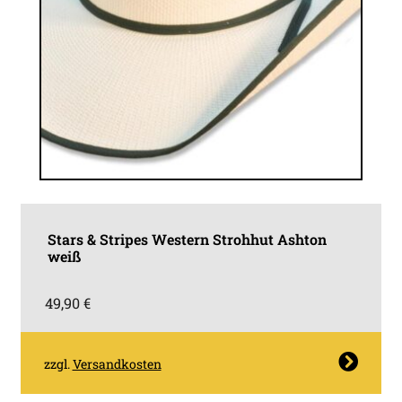
Stars & Stripes Western Strohhut Ashton
weiß
49,90
€
Dieses
zzgl.
Versandkosten
Produkt