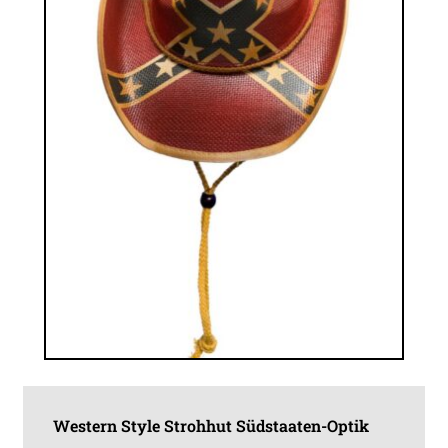
auf
der
Produktseite
gewählt
werden
Western Style Strohhut Südstaaten-Optik