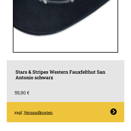
Stars & Stripes Western Fauxfelthut San
Antonio schwarz
59,90
€
Dieses
zzgl.
Versandkosten
Produkt
weist