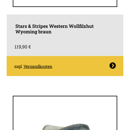
Stars & Stripes Western Wollfilzhut
Wyoming braun
119,90
€
Dieses
zzgl.
Versandkosten
Produkt
weist
mehrere
Varianten
auf.
Die
Optionen
können