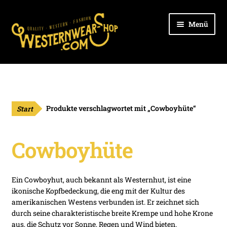
Zur
Zum
Menü
Navigation
Inhalt
springen
springen
Unter
Ladies
öffnen
Unter
Cowboys
öffnen
Start
Produkte verschlagwortet mit „Cowboyhüte“
Unter
Kids
öffnen
Cowboyhüte
Unter
Outdoor
öffnen
Unter
Hüte
Ein Cowboyhut, auch bekannt als Westernhut, ist eine
öffnen
ikonische Kopfbedeckung, die eng mit der Kultur des
Unter
Stiefel
amerikanischen Westens verbunden ist. Er zeichnet sich
öffnen
durch seine charakteristische breite Krempe und hohe Krone
Unter
aus, die Schutz vor Sonne, Regen und Wind bieten.
Gürtel