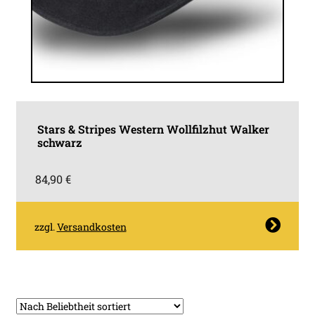
Stars & Stripes Western Wollfilzhut Walker
schwarz
84,90
€
Dieses
zzgl.
Versandkosten
Produkt
weist
mehrere
Varianten
auf.