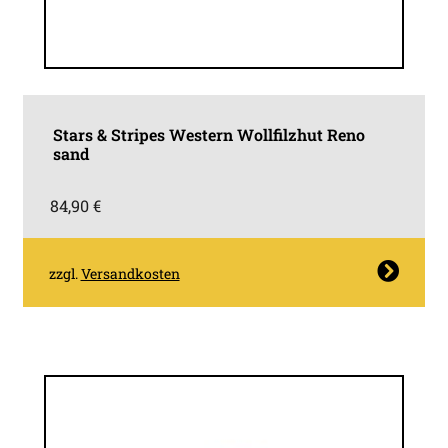
Stars & Stripes Western Wollfilzhut Reno
sand
84,90
€
Dieses
zzgl.
Versandkosten
Produkt
weist
mehrere
Varianten
auf.
Die
Optionen