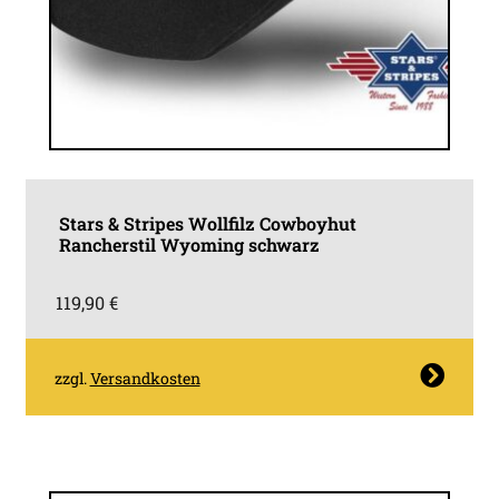
Stars & Stripes Wollfilz Cowboyhut
Rancherstil Wyoming schwarz
119,90
€
Dieses
zzgl.
Versandkosten
Produkt
weist
mehrere
Varianten