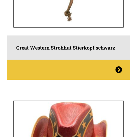
Great Western Strohhut Stierkopf schwarz
Dieses
Produkt
weist
mehrere
Varianten
auf.
Die
Optionen
können