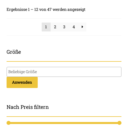
Die
Nach
Ergebnisse 1 – 12 von 47 werden angezeigt
Optionen
Beliebtheit
können
sortiert
1
2
3
4
auf
der
Produktseite
gewählt
Größe
werden
Anwenden
Nach Preis filtern