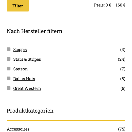
Min
Ma
Preis:
0 €
—
160 €
Filter
Pre
Pre
Nach Hersteller filtern
Scippis
(3)
Stars & Stripes
(24)
Stetson
(7)
Dallas Hats
(8)
Great Western
(5)
Produktkategorien
Accessoires
(75)