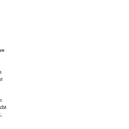
ve
m
ür
h
acht
,