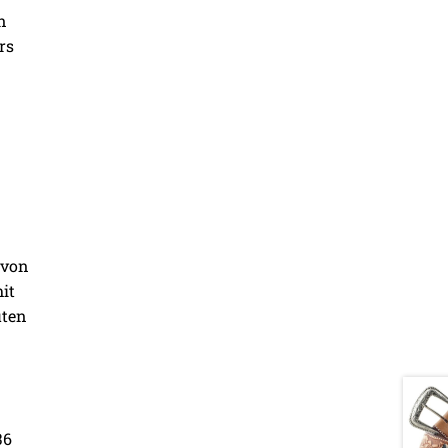
n
rs
 von
it
üten
36