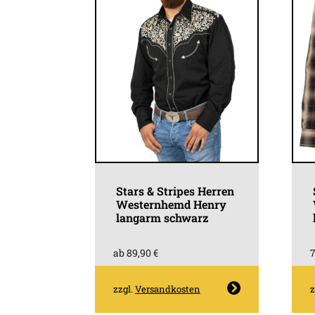
Stars & Stripes Herren
Westernhemd Henry
langarm schwarz
ab
89,90
€
Dieses
zzgl.
Versandkosten
z
Produkt