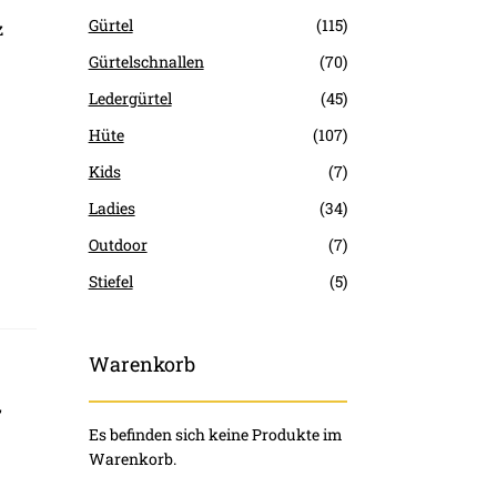
Gürtel
(115)
z
Gürtelschnallen
(70)
Ledergürtel
(45)
Hüte
(107)
Kids
(7)
Ladies
(34)
Outdoor
(7)
Stiefel
(5)
Warenkorb
,
Es befinden sich keine Produkte im
Warenkorb.