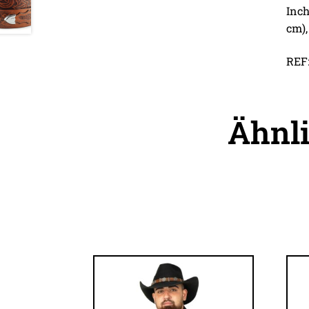
Inch
cm),
REF:
Ähnl