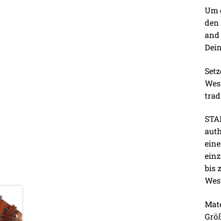
Um d
den 
and 
Dein
Setz
Wes
tra
STA
auth
ein
einz
bis 
West
Mate
Größ