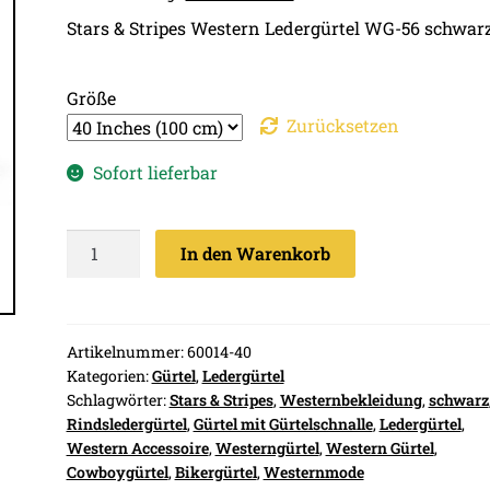
Stars & Stripes Western Ledergürtel WG-56 schwar
Größe
Zurücksetzen
Sofort lieferbar
Stars
In den Warenkorb
&
Stripes
Western
Ledergürtel
Artikelnummer:
60014-40
Kategorien:
Gürtel
,
Ledergürtel
WG-
Schlagwörter:
Stars & Stripes
,
Westernbekleidung
,
schwarz
56
Rindsledergürtel
,
Gürtel mit Gürtelschnalle
,
Ledergürtel
,
schwarz
Western Accessoire
,
Westerngürtel
,
Western Gürtel
,
Menge
Cowboygürtel
,
Bikergürtel
,
Westernmode