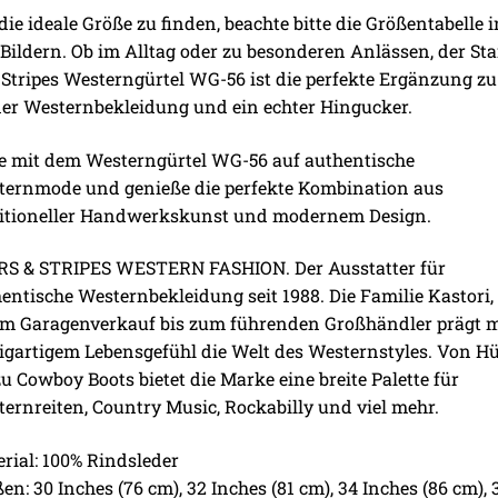
ie ideale Größe zu finden, beachte bitte die Größentabelle i
Bildern. Ob im Alltag oder zu besonderen Anlässen, der Sta
Stripes Westerngürtel WG-56 ist die perfekte Ergänzung zu
er Westernbekleidung und ein echter Hingucker.
e mit dem Westerngürtel WG-56 auf authentische
ternmode und genieße die perfekte Kombination aus
ditioneller Handwerkskunst und modernem Design.
RS & STRIPES WESTERN FASHION. Der Ausstatter für
entische Westernbekleidung seit 1988. Die Familie Kastori,
em Garagenverkauf bis zum führenden Großhändler prägt m
igartigem Lebensgefühl die Welt des Westernstyles. Von H
zu Cowboy Boots bietet die Marke eine breite Palette für
ernreiten, Country Music, Rockabilly und viel mehr.
rial: 100% Rindsleder
en: 30 Inches (76 cm), 32 Inches (81 cm), 34 Inches (86 cm), 