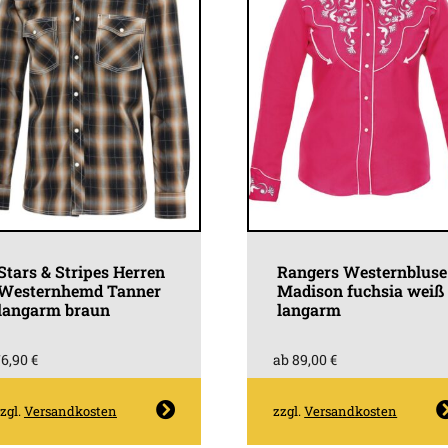
Stars & Stripes Herren
Rangers Westernbluse
Westernhemd Tanner
Madison fuchsia weiß
langarm braun
langarm
76,90
€
ab
89,00
€
Dieses
Dieses
zgl.
Versandkosten
zzgl.
Versandkosten
Produkt
Produk