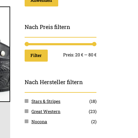
Anwenden
Nach Preis filtern
Min.
Max.
Preis:
20 €
—
80 €
Filter
Preis
Preis
Nach Hersteller filtern
Stars & Stripes
(18)
Great Western
(23)
Nocona
(2)