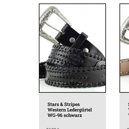
Varianten
auf.
Die
Optionen
können
auf
der
Produktseite
gewählt
werden
Stars & Stripes
Western Ledergürtel
WG-96 schwarz