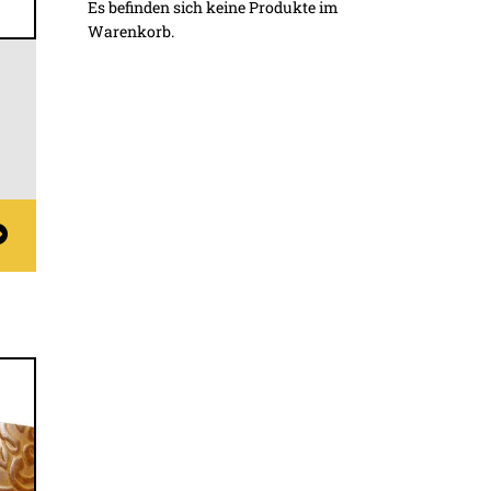
Es befinden sich keine Produkte im
Warenkorb.
t
e
en
n