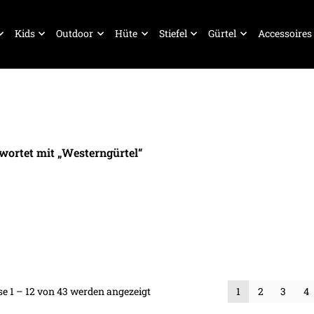
Kids
Outdoor
Hüte
Stiefel
Gürtel
Accessoires
wortet mit „Westerngürtel“
Nach
e 1 – 12 von 43 werden angezeigt
1
2
3
4
Beliebtheit