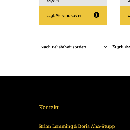
54,90
€
Dieses
zzgl.
Versandkosten
z
Produkt
weist
mehrere
Varianten
Ergebniss
auf.
Die
Optionen
können
auf
der
Produktseite
gewählt
werden
Kontakt
Brian Lemming & Doris Aha-Stupp