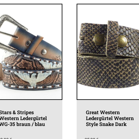
Varianten
Variant
auf.
auf.
Die
Die
Optionen
Optione
können
können
auf
auf
der
der
Produktseite
Produkt
gewählt
gewähl
werden
werden
Stars & Stripes
Great Western
Western Ledergürtel
Ledergürtel Western
WG-35 braun / blau
Style Snake Dark