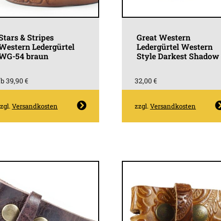
Stars & Stripes
Great Western
Western Ledergürtel
Ledergürtel Western
WG-54 braun
Style Darkest Shadow
ab
39,90
€
32,00
€
Dieses
Dieses
zgl.
Versandkosten
zzgl.
Versandkosten
Produkt
Produk
weist
weist
mehrere
mehrer
Varianten
Variant
auf.
auf.
Die
Die
Optionen
Optione
können
können
auf
auf
der
der