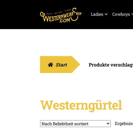
Zur
Zum
Ladies
Cowboys
Navigation
Inhalt
springen
springen
Start
Produkte verschlag
Westerngürtel
Ergebniss