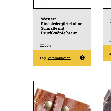
Western
Rindsledergürtel ohne
Schnalle mit
Druckknöpfe braun
22,00
€
z
Dieses
zzgl.
Versandkosten
Produkt
weist
mehrere
Varianten
auf.
Die
Optionen
können
auf