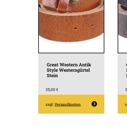
der
Produktseite
gewählt
werden
Great Western Antik
Style Westerngürtel
Stein
35,00
€
Dieses
zzgl.
Versandkosten
z
Produkt
weist
mehrere