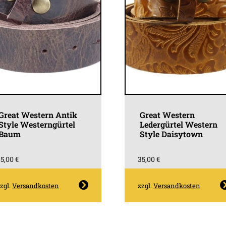
Produktseite
Produkt
gewählt
gewähl
werden
werden
Great Western Antik
Great Western
Style Westerngürtel
Ledergürtel Western
Baum
Style Daisytown
35,00
€
35,00
€
Dieses
Dieses
zgl.
Versandkosten
zzgl.
Versandkosten
Produkt
Produk
weist
weist
mehrere
mehrer