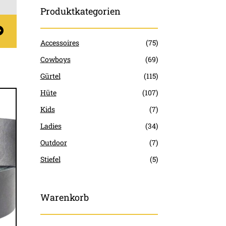
Produktkategorien
t
Accessoires
(75)
Cowboys
(69)
e
en
Gürtel
(115)
Hüte
(107)
n
Kids
(7)
Ladies
(34)
Outdoor
(7)
seite
Stiefel
(5)
t
Warenkorb