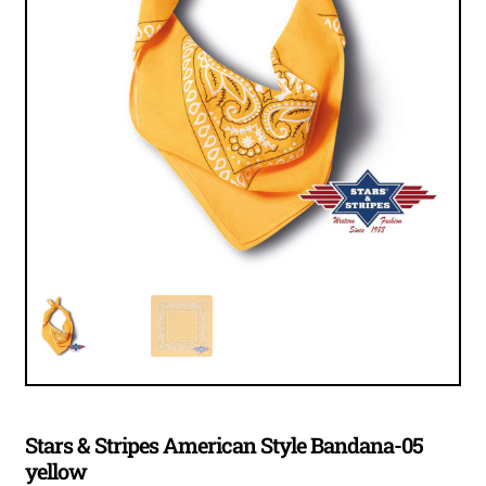
öffnen
Unter
Accessoires
öffnen
Unter
öffnen
Stars & Stripes American Style Bandana-05
yellow