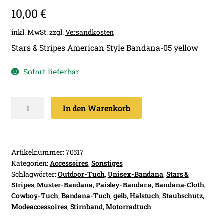
10,00
€
inkl. MwSt.
zzgl.
Versandkosten
Stars & Stripes American Style Bandana-05 yellow
Sofort lieferbar
Stars
In den Warenkorb
&
Stripes
American
Style
Artikelnummer:
70517
Kategorien:
Accessoires
,
Sonstiges
Bandana-
Schlagwörter:
Outdoor-Tuch
,
Unisex-Bandana
,
Stars &
05
Stripes
,
Muster-Bandana
,
Paisley-Bandana
,
Bandana-Cloth
,
yellow
Cowboy-Tuch
,
Bandana-Tuch
,
gelb
,
Halstuch
,
Staubschutz
,
Menge
Modeaccessoires
,
Stirnband
,
Motorradtuch