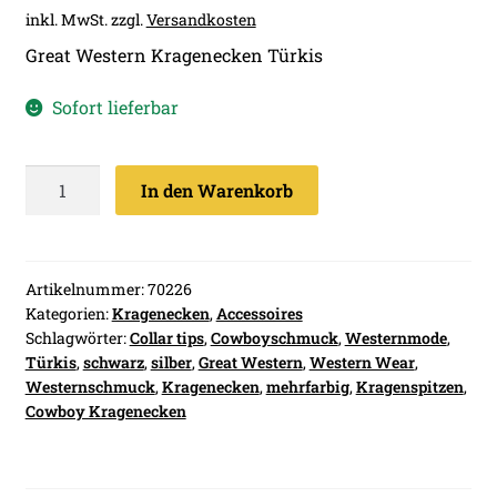
inkl. MwSt.
zzgl.
Versandkosten
Great Western Kragenecken Türkis
Sofort lieferbar
Great
In den Warenkorb
Western
Kragenecken
Türkis
Menge
Artikelnummer:
70226
Kategorien:
Kragenecken
,
Accessoires
Schlagwörter:
Collar tips
,
Cowboyschmuck
,
Westernmode
,
Türkis
,
schwarz
,
silber
,
Great Western
,
Western Wear
,
Westernschmuck
,
Kragenecken
,
mehrfarbig
,
Kragenspitzen
,
Cowboy Kragenecken