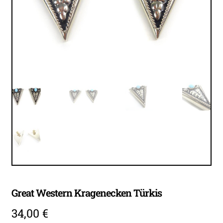
öffnen
Unter
Accessoires
öffnen
Unter
öffnen
Great Western Kragenecken Türkis
34,00
€