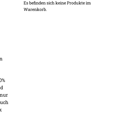
Es befinden sich keine Produkte im
Warenkorb.
en
00%
nd
 nur
auch
k