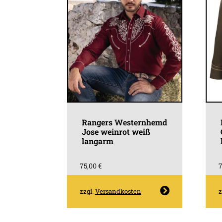
Rangers Westernhemd
Jose weinrot weiß
langarm
75,00
€
Dieses
zzgl.
Versandkosten
z
Produkt
weist