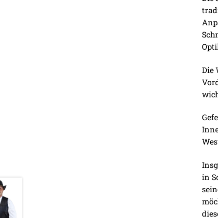
trad
Anpa
Schn
Opti
Die 
Vord
wich
Gefe
Inne
West
Insg
in S
sein
möch
dies