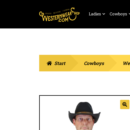
Zur
Zum
Ladies
Cowboys
Navigation
Inhalt
springen
springen
Start
Cowboys
We
🔍