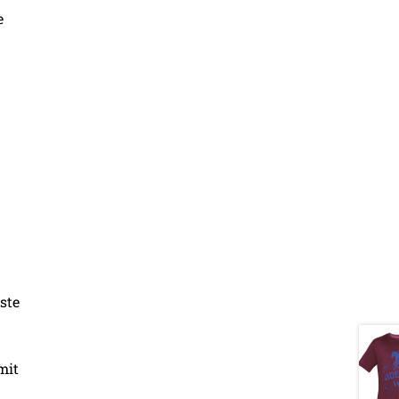
e
ste
mit
s