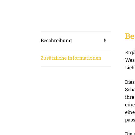
Be
Beschreibung
Ergä
Zusätzliche Informationen
West
Lieb
Dies
Scha
ihre
eine
eine
pass
Die 