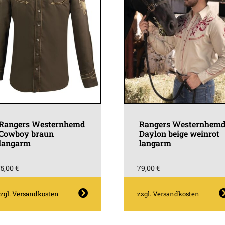
Rangers Westernhemd
Rangers Westernhem
Cowboy braun
Daylon beige weinrot
langarm
langarm
75,00
€
79,00
€
Dieses
Dieses
zgl.
Versandkosten
zzgl.
Versandkosten
Produkt
Produk
weist
weist