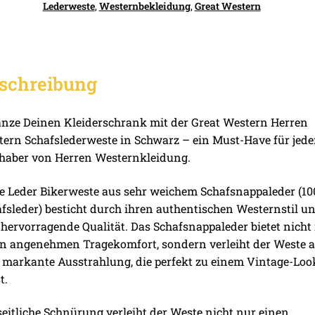
Lederweste
,
Westernbekleidung
,
Great Western
schreibung
nze Deinen Kleiderschrank mit der Great Western Herren
ern Schafslederweste in Schwarz – ein Must-Have für jed
haber von Herren Westernkleidung.
e Leder Bikerweste aus sehr weichem Schafsnappaleder (1
fsleder) besticht durch ihren authentischen Westernstil u
 hervorragende Qualität. Das Schafsnappaleder bietet nicht
n angenehmen Tragekomfort, sondern verleiht der Weste 
 markante Ausstrahlung, die perfekt zu einem Vintage-Loo
t.
seitliche Schnürung verleiht der Weste nicht nur einen