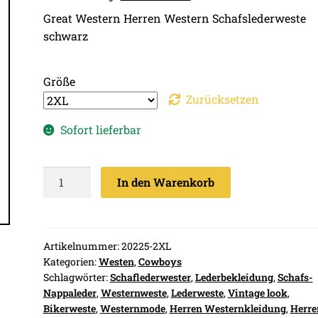
Great Western Herren Western Schafslederweste
schwarz
Größe
Zurücksetzen
Sofort lieferbar
Great
In den Warenkorb
Western
Herren
Western
Schafslederweste
Artikelnummer:
20225-2XL
Kategorien:
Westen
,
Cowboys
schwarz
Schlagwörter:
Schaflederwester
,
Lederbekleidung
,
Schafs-
Menge
Nappaleder
,
Westernweste
,
Lederweste
,
Vintage look
,
Bikerweste
,
Westernmode
,
Herren Westernkleidung
,
Herre