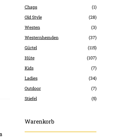
Chaps
(1)
Old Style
(28)
Westen
(3)
Westernhemden
(37)
Gürtel
(115)
Hüte
(107)
Kids
(7)
Ladies
(34)
Outdoor
(7)
Stiefel
(5)
Warenkorb
n