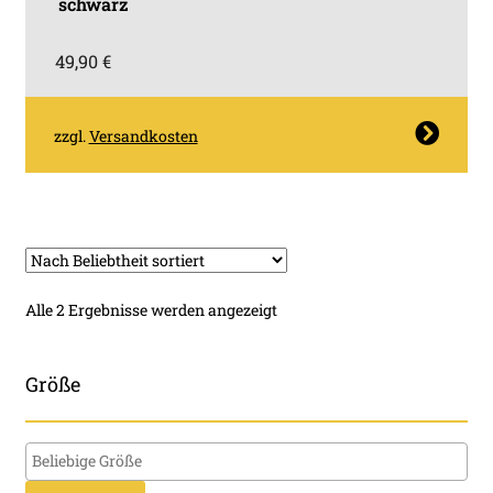
schwarz
49,90
€
Dieses
zzgl.
Versandkosten
Produkt
weist
mehrere
Varianten
auf.
Die
Nach
Alle 2 Ergebnisse werden angezeigt
Optionen
Beliebtheit
können
sortiert
auf
Größe
der
Produktseite
gewählt
werden