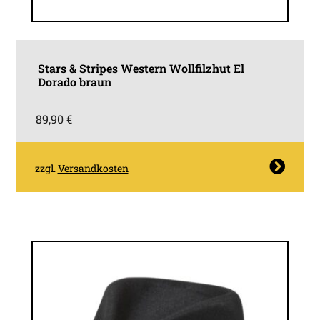
Stars & Stripes Western Wollfilzhut El
Dorado braun
89,90
€
Dieses
zzgl.
Versandkosten
Produkt
weist
mehrere
Varianten
auf.
Die
Optionen
können