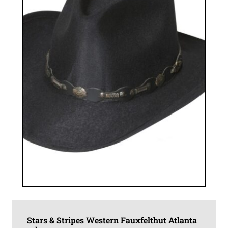
auf
der
Produktseite
gewählt
werden
Stars & Stripes Western Fauxfelthut Atlanta