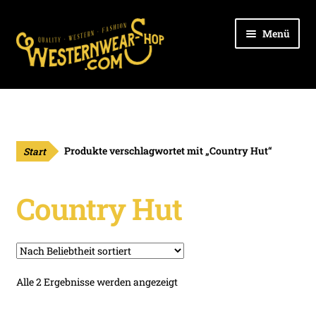
Zur
Zum
Menü
Navigation
Inhalt
springen
springen
Unter
Ladies
öffnen
Unter
Cowboys
öffnen
Start
Produkte verschlagwortet mit „Country Hut“
Unter
Kids
öffnen
Country Hut
Unter
Outdoor
öffnen
Unter
Hüte
öffnen
Unter
Stiefel
Nach
Alle 2 Ergebnisse werden angezeigt
öffnen
Beliebtheit
Unter
sortiert
Gürtel