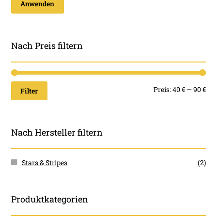
Anwenden
Nach Preis filtern
Min
Ma
Preis:
40 €
—
90 €
Filter
Pre
Pre
Nach Hersteller filtern
Stars & Stripes
(2)
Produktkategorien