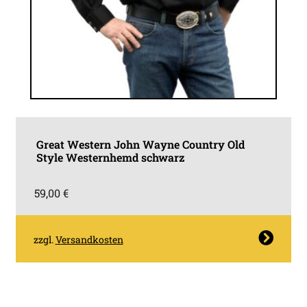
Great Western John Wayne Country Old
Style Westernhemd schwarz
59,00
€
Dieses
zzgl.
Versandkosten
Produkt
weist
mehrere
Varianten