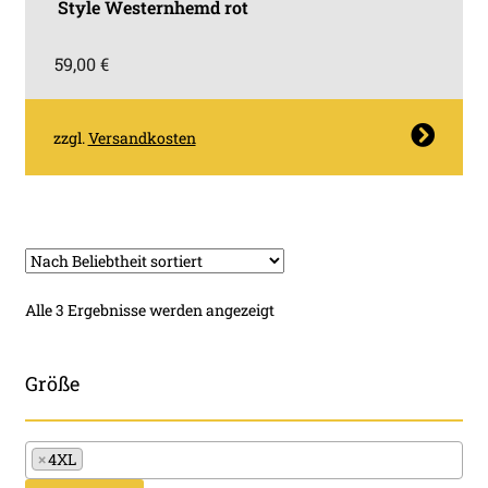
Style Westernhemd rot
59,00
€
Dieses
zzgl.
Versandkosten
Produkt
weist
mehrere
Varianten
auf.
Die
Nach
Alle 3 Ergebnisse werden angezeigt
Optionen
Beliebtheit
können
sortiert
auf
Größe
der
Produktseite
×
4XL
gewählt