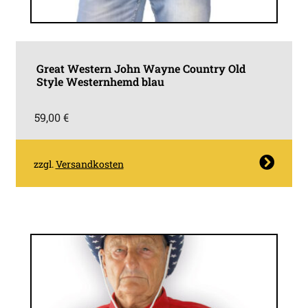
Great Western John Wayne Country Old
Style Westernhemd blau
59,00
€
Dieses
zzgl.
Versandkosten
Produkt
weist
mehrere
Varianten
auf.
Die
Optionen
können