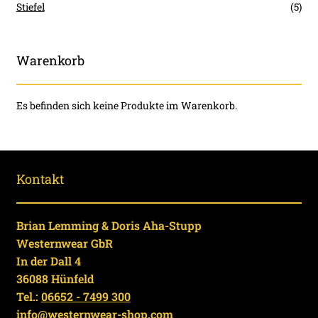
Stiefel
(5)
Warenkorb
Es befinden sich keine Produkte im Warenkorb.
Kontakt
Brian Lemming & Doris Aha-Stupp
Westernwear GbR
In der Dall 4
36088 Hünfeld
Tel.:
06652 - 7499 300
info@westernwear-shop.com