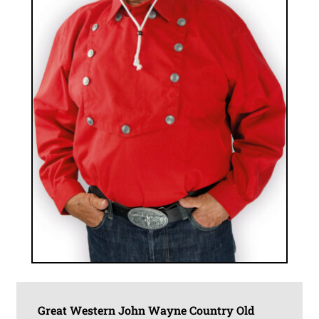
auf
der
Produktseite
gewählt
werden
Great Western John Wayne Country Old