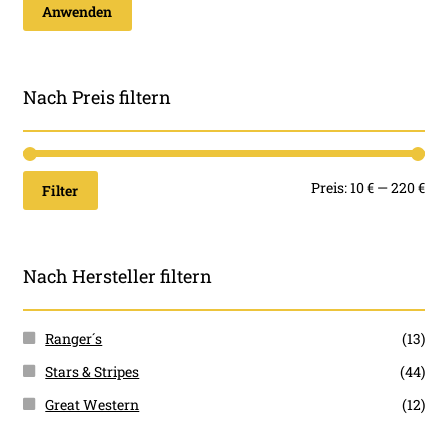
werden
Anwenden
Nach Preis filtern
Min
Ma
Preis:
10 €
—
220 €
Filter
Pre
Pre
Nach Hersteller filtern
Ranger´s
(13)
Stars & Stripes
(44)
Great Western
(12)