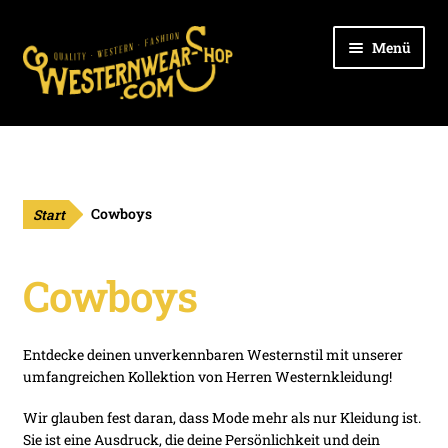
Zur
Zum
Menü
Navigation
Inhalt
springen
springen
Unter
Ladies
öffnen
Unter
Cowboys
öffnen
Start
Cowboys
Unter
Kids
öffnen
Cowboys
Unter
Outdoor
öffnen
Unter
Hüte
Entdecke deinen unverkennbaren Westernstil mit unserer
öffnen
umfangreichen Kollektion von Herren Westernkleidung!
Unter
Stiefel
öffnen
Wir glauben fest daran, dass Mode mehr als nur Kleidung ist.
Unter
Sie ist eine Ausdruck, die deine Persönlichkeit und dein
Gürtel