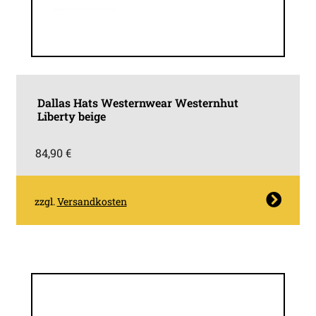
Dallas Hats Westernwear Westernhut
Liberty beige
84,90
€
Dieses
zzgl.
Versandkosten
Produkt
weist
mehrere
Varianten
auf.
Die