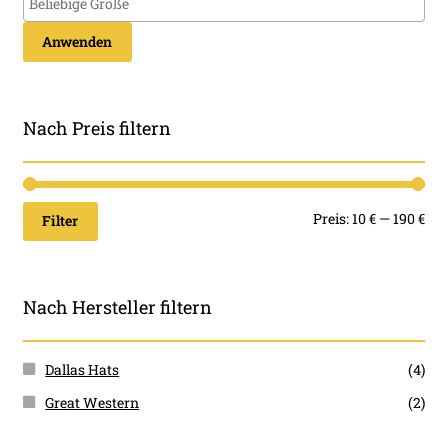
Anwenden
Nach Preis filtern
Min
Ma
Preis:
10 €
—
190 €
Filter
Pre
Pre
Nach Hersteller filtern
Dallas Hats
(4)
Great Western
(2)