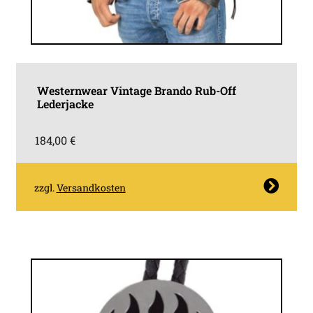
Westernwear Vintage Brando Rub-Off
Lederjacke
184,00
€
Dieses
zzgl.
Versandkosten
Produkt
weist
mehrere
Varianten
auf.
Die
Optionen