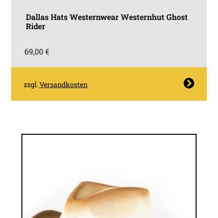
Dallas Hats Westernwear Westernhut Ghost
Rider
69,00
€
Dieses
zzgl.
Versandkosten
Produkt
weist
mehrere
Varianten
auf.
Die
Optionen
können
auf
der
Produktseite