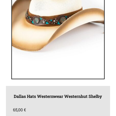
gewählt
werden
Dallas Hats Westernwear Westernhut Shelby
65,00
€