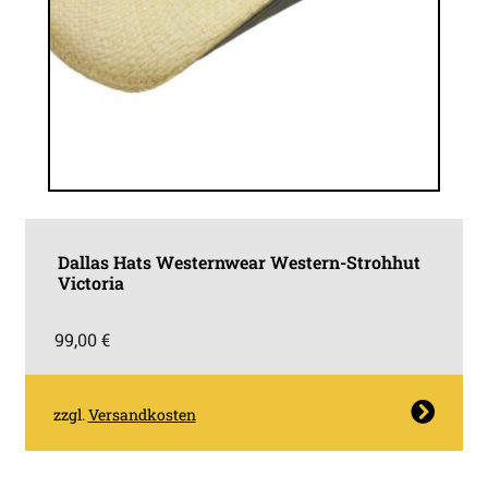
Dallas Hats Westernwear Western-Strohhut
Victoria
99,00
€
Dieses
zzgl.
Versandkosten
Produkt
weist